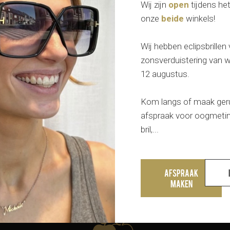
Wij zijn
open
tijdens het
onze
beide
winkels!
Serengeti maakt de meest t
Krachtige fotochrome en gep
Wij hebben eclipsbrillen
speciaal afgestemd op de o
zonsverduistering van
veranderende omstandighede
12 augustus.
van de hoogste kwaliteit en
tijd doorstaat.
Kom langs of maak ger
afspraak voor oogmetin
De glazen van Serengeti zijn
bril,...
verschillende industrie-bep
lens.
Afspraak
maken