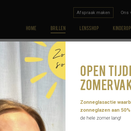
Afspraak maken
Ons 
Home
Brillen
Lensshop
Kinderop
OPEN TIJD
ZOMERVAK
Zonneglasactie waarbi
zonneglazen aan 50%
Home
Brillen
Optische brillen
Serengeti
de hele zomer lang!