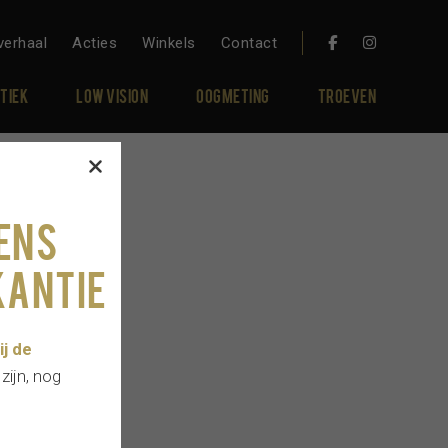
verhaal
Acties
Winkels
Contact
tiek
Low vision
Oogmeting
Troeven
ENS
ANTIE
j de
zijn, nog