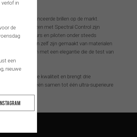
 verlof in
echnische geavanceerde brillen op de markt.
olariseerde lenzen met Spectral Control zijn
 voor de
gen van chauffeurs en piloten onder steeds
 woensdag
n. De producten zelf zijn gemaakt van materialen
 zijn vormgegeven met een elegantie die de test van
ust een
g, nieuwe
 van hoogstaande kwaliteit en brengt drie
alende technologieën samen tot één ultra-superieure
Instagram