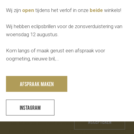
Moby
Wij zijn
open
tijdens het verlof in onze
beide
winkels!
Wij hebben eclipsbrillen voor de zonsverduistering van
woensdag 12 augustus.
Kom langs of maak gerust een afspraak voor
Vorige
Volgende
oogmeting, nieuwe bril,...
Afspraak maken
Deze website maakt gebruik van cookies voor een
Dick Moby houdt van onze planeet, vooral van de
Instagram
optimaal gebruik.
waterige stukjes. Daarnaast zien ze er ook graag goed
Accepteren
uit. Maar ze zien niet in waarom we zouden moeten
kiezen tussen de twee. Dick Moby gebruikt biologisch