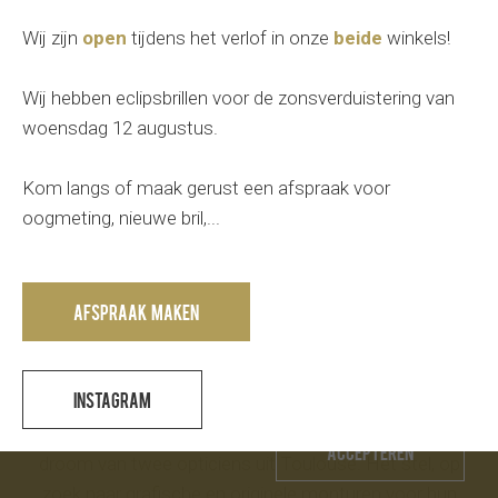
Onze Optische brillen van Anne et
Wij zijn
open
tijdens het verlof in onze
beide
winkels!
Valentin
Wij hebben eclipsbrillen voor de zonsverduistering van
woensdag 12 augustus.
Kom langs of maak gerust een afspraak voor
oogmeting, nieuwe bril,...
Vorige
Volgende
Afspraak maken
Deze website maakt gebruik van cookies voor een
Instagram
optimaal gebruik.
Anne et Valentin is een merk geboren uit de wilde
Accepteren
droom van twee opticiens uit Toulouse. Het stel, op
zoek naar grafische en originele monturen voor hun