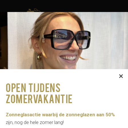
Winkels
Contact
OPEN TIJDENS
ZOMERVAKANTIE
Home
Brillen
Optische brillen
Zonneglasactie waarbij de zonneglazen aan 50%
Anne et Valentin
zijn, nog de hele zomer lang!