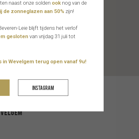
nieten naast onze solden
ook
nog van de
ij de zonneglazen aan 50%
zijn!
eren-Leie blijft tijdens het verlof
m gesloten
van vrijdag 31 juli tot
 in Wevelgem terug open vanaf 9u!
 info
Instagram
evelgem
1