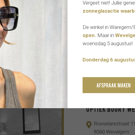
Vergeet niet! Jullie ge
zonneglasactie waarb
De winkel in Waregem/Bev
open.
Maar in
Wevelge
woensdag 5 augustus!
Donderdag 6 augustus
Contact
Afspraak maken
Optiek Boury W
Roeselarestraat 1
8560 Wevelgem