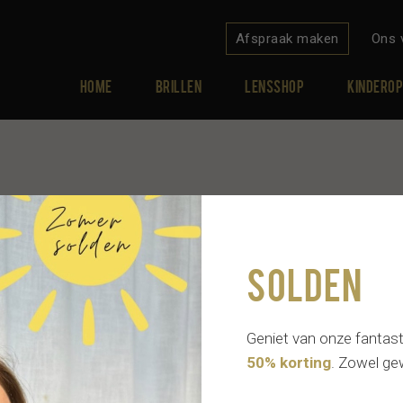
Afspraak maken
Ons 
Home
Brillen
Lensshop
Kinderop
Solden
Geniet van onze fantas
50% korting
. Zowel gew