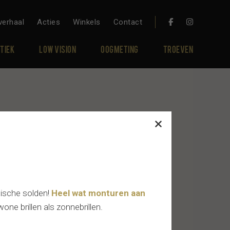
verhaal
Acties
Winkels
Contact
tiek
Low vision
Oogmeting
Troeven
tische solden!
Heel wat monturen aan
one brillen als zonnebrillen.