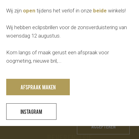
Wij zijn
open
tijdens het verlof in onze
beide
winkels!
Wij hebben eclipsbrillen voor de zonsverduistering van
Wevelgem
woensdag 12 augustus.
Roeselarestraat 11, 8560 Wevelgem
Kom langs of maak gerust een afspraak voor
Tel.
056 41 15 56
-
info@optiekboury.be
oogmeting, nieuwe bril,...
di-vr:
09u00 - 12u30
14u00 -18u30
Afspraak maken
do:
09u00 - 12u30
14u00 -
20u00
za:
09u00 - 12u30
14u00 -
17u00
Deze website maakt gebruik van cookies voor een
Instagram
optimaal gebruik.
Andere uren zijn mogelijk op afspraak in beide
winkels.
Accepteren
Beveren-leie