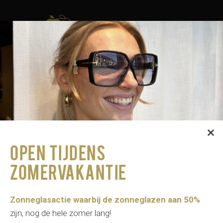
Winkels
Contact
OPEN TIJDENS
ZOMERVAKANTIE
Zonneglasactie waarbij de zonneglazen aan 50%
zijn, nog de hele zomer lang!